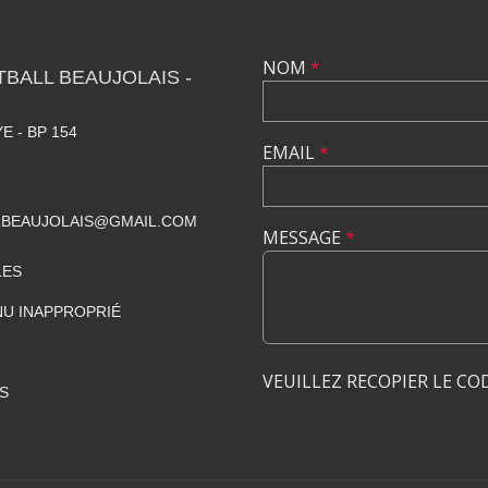
NOM
*
TBALL BEAUJOLAIS -
E - BP 154
EMAIL
*
LBEAUJOLAIS@GMAIL.COM
MESSAGE
*
LES
U INAPPROPRIÉ
VEUILLEZ RECOPIER LE CO
S