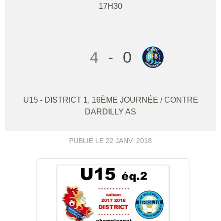
17H30
4
-
0
U15 - DISTRICT 1, 16ÈME JOURNÉE
/ CONTRE
DARDILLY AS
PUBLIÉ LE
22 JANV. 2018