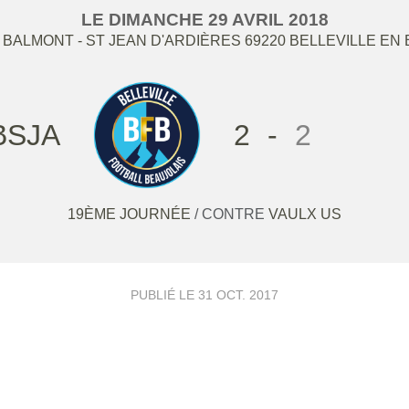
LE
DIMANCHE
29
AVRIL
2018
- BALMONT - ST JEAN D'ARDIÈRES
69220
BELLEVILLE EN
BSJA
2
-
2
19ÈME JOURNÉE
/ CONTRE
VAULX US
PUBLIÉ LE
31 OCT. 2017