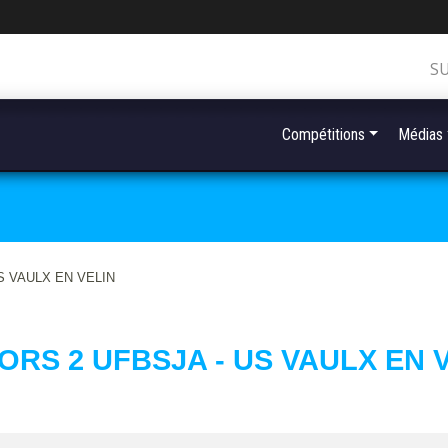
S
Compétitions
Médias
S VAULX EN VELIN
ORS 2 UFBSJA - US VAULX EN 