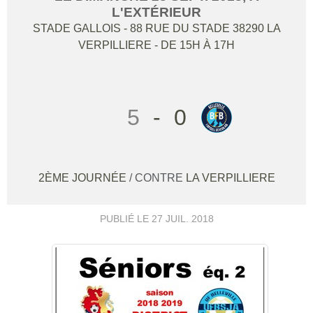
L'EXTÉRIEUR
STADE GALLOIS - 88 RUE DU STADE
38290
LA
VERPILLIERE
- DE 15H À 17H
5
-
0
2ÈME JOURNÉE
/ CONTRE
LA VERPILLIERE
PUBLIÉ LE
27 JUIL. 2018