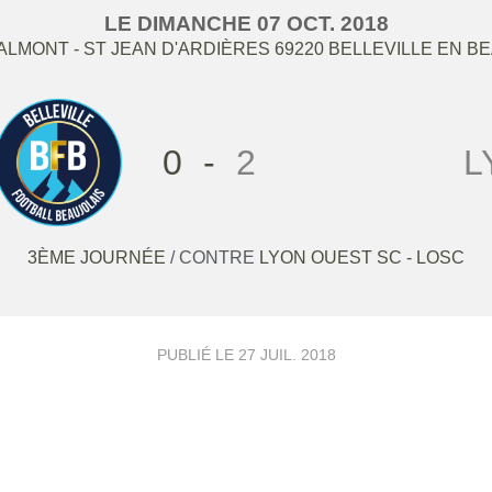
LE
DIMANCHE
07
OCT.
2018
BALMONT - ST JEAN D'ARDIÈRES
69220
BELLEVILLE EN B
0
-
2
L
3ÈME JOURNÉE
/ CONTRE
LYON OUEST SC - LOSC
PUBLIÉ LE
27 JUIL. 2018