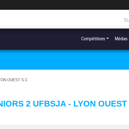
S
Compétitions
Médias
YON OUEST S.C
NIORS 2 UFBSJA - LYON OUEST 