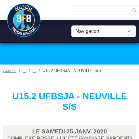
Panneau de gestion des cookies
Accueil
U15.2 UFBSJA - NEUVILLE S/S
U15.2 UFBSJA - NEUVILLE
S/S
LE
SAMEDI
25
JANV.
2020
COMPLEXE ROSSELLI (CÔTÉ GYMNASE GARDENT)