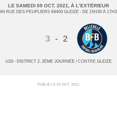
LE
SAMEDI
09
OCT.
2021
, À L'EXTÉRIEUR
184 RUE DES PEUPLIERS
69400
GLEIZE
- DE 15H30 À 17H
3
-
2
U20 - DISTRICT 2, 2ÈME JOURNÉE
/ CONTRE
GLEIZE
PUBLIÉ LE
03 OCT. 2021