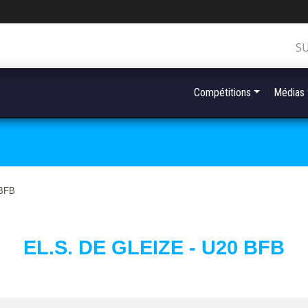
S
Compétitions
Médias
 BFB
EL.S. DE GLEIZE - U20 BFB